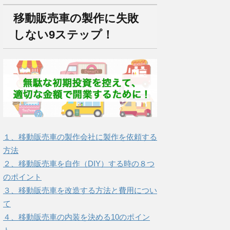
移動販売車の製作に失敗
しない9ステップ！
１、移動販売車の製作会社に製作を依頼する
方法
２、移動販売車を自作（DIY）する時の８つ
のポイント
３、移動販売車を改造する方法と費用につい
て
４、移動販売車の内装を決める10のポイン