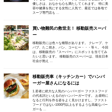
優しさは、おなかも心も満たしてくれます。 特に美
容や健康を気にする女性に人気で、最近では各地で
スープ専門店も ...
買い物難民の救世主！ 移動販売スーパ
ー
移動販売には色々な種類があります。 クレープ、ケ
バブ、たこ焼き、パン、コーヒー・・・等々。 今回
は、移動販売の『スーパー』にスポットを当ててみ
たいと思います。 移動販売のスーパーは、現在日本
社会が抱え ...
移動販売車（キッチンカー）でハンバ
ーガー屋さんになるには
1.若者に絶大な人気のハンバーガー ファストフード
の代名詞といえるのがハンバーガーです。 お昼時に
なると行列を作る姿をよく見かけますし、ファスト
フードではない1000円以上もするような高級なバー
ガーも ...