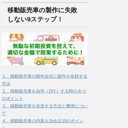
移動販売車の製作に失敗
しない9ステップ！
１、移動販売車の製作会社に製作を依頼する
方法
２、移動販売車を自作（DIY）する時の８つ
のポイント
３、移動販売車を改造する方法と費用につい
て
４、移動販売車の内装を決める10のポイン