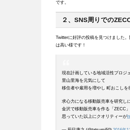
です。
２、
SNS周りでのZE
Twitterに好評の投稿を見つけま
は高い様です！
現在計画している地域活性プロジ
里山里海を元気にして
移住者や雇用を増やし 町おこしを
求心力になる移動販売車を研究し
金沢で移動販売車を作る「ZECC
思っていた以上にクオリティーが
h
— 辰巳康之 (@tatsumi50)
2016年