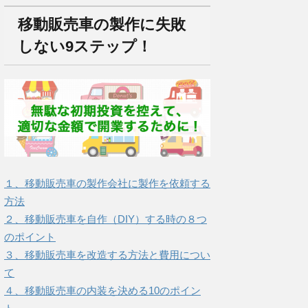
移動販売車の製作に失敗
しない9ステップ！
１、移動販売車の製作会社に製作を依頼する
方法
２、移動販売車を自作（DIY）する時の８つ
のポイント
３、移動販売車を改造する方法と費用につい
て
４、移動販売車の内装を決める10のポイン