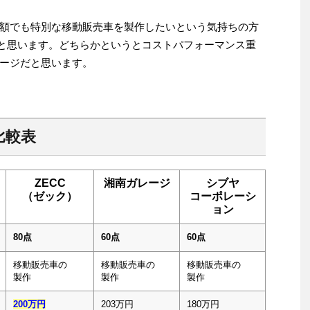
額でも特別な移動販売車を製作したいという気持ちの方
だと思います。どちらかというとコストパフォーマンス重
ージだと思います。
比較表
ZECC
湘南ガレージ
シブヤ
（ゼック）
コーポレーシ
ョン
80点
60点
60点
移動販売車の
移動販売車の
移動販売車の
製作
製作
製作
200万円
203万円
180万円