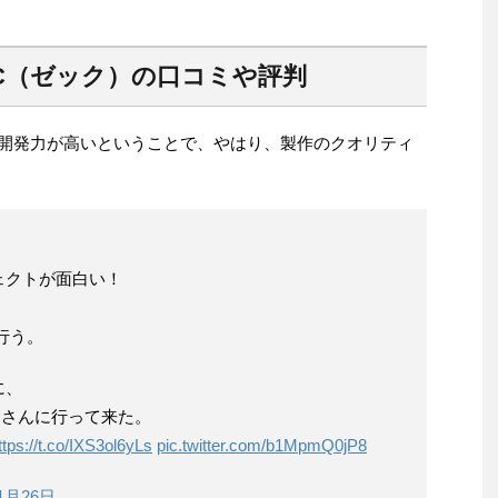
CC（ゼック）の口コミや評判
した。開発力が高いということで、やはり、製作のクオリティ
ェクトが面白い！
行う。
に、
」さんに行って来た。
ttps://t.co/IXS3ol6yLs
pic.twitter.com/b1MpmQ0jP8
11月26日